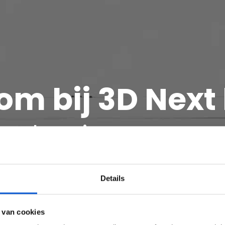
m bij 3D Next 
ar ben je naar opzo
Details
KIES EEN RICHTING
 van cookies