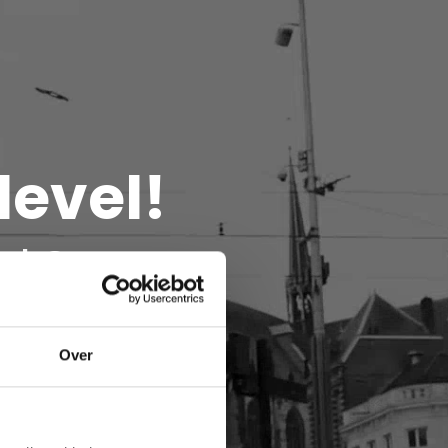
level!
ek?
Over