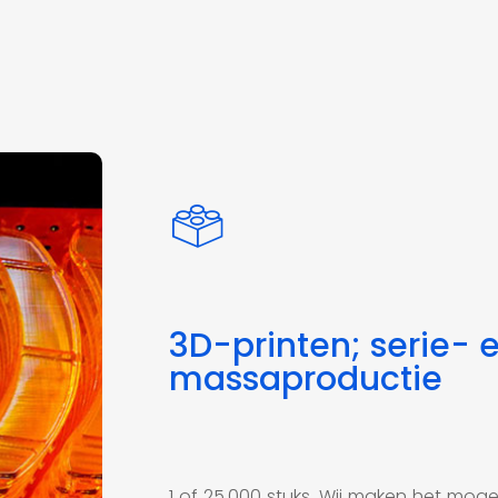
3D-printen; serie- 
massaproductie
1 of 25.000 stuks. Wij maken het mogeli