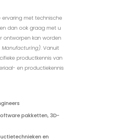
e ervaring met technische
nken dan ook graag met u
er ontworpen kan worden
e Manufacturing)
. Vanuit
ecifieke productkennis van
riaal- en productiekennis
ngineers
software pakketten, 3D-
ductietechnieken en