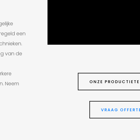
elijke
eregeld een
chnieken.
ag van de
rkere
ONZE PRODUCTIETE
an. Neem
VRAAG OFFERT