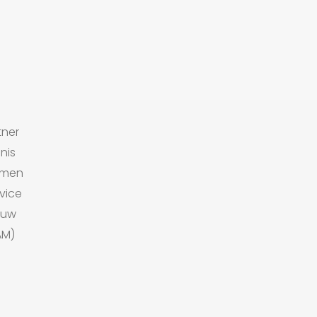
tner
nis
komen
vice
 uw
AM)