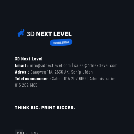
3D Next Level
Email :
info@3dnextlevel.com
|
sales@3dnextlevel.com
Adres :
Gaagweg 11A, 2636 AK, Schipluiden
Telefoonnummer :
Sales:
015 202 6166 |
Administratie:
0
15 202 6165
VOLG ONS