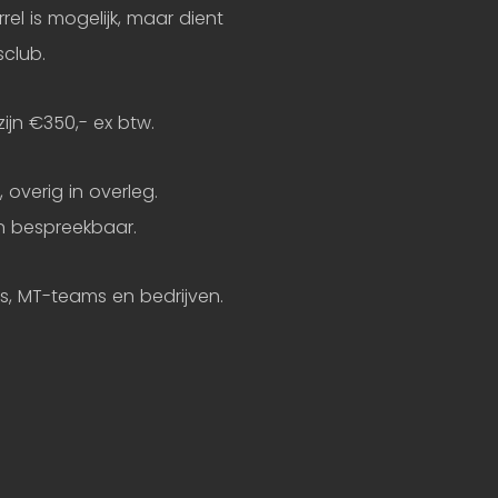
el is mogelijk, maar dient
sclub.
zijn €350,- ex btw.
overig in overleg.
n bespreekbaar.
bs, MT-teams en bedrijven.