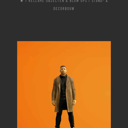
★ / RECLAME OBJECTEN & BLOW UPS / STAND- &
DECORBOUW