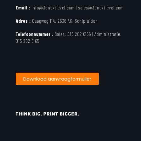
Email :
info@3dnextlevel.com
|
sales@3dnextlevel.com
Adres :
Gaagweg 11A, 2636 AK, Schipluiden
Telefoonnummer :
Sales:
015 202 6166 |
Administratie:
015 202 6165
Download aanvraagformulier