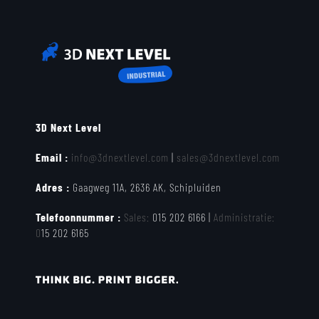
3D Next Level
Email :
info@3dnextlevel.com
|
sales@3dnextlevel.com
Adres :
Gaagweg 11A, 2636 AK, Schipluiden
Telefoonnummer :
Sales:
015 202 6166 |
Administratie:
0
15 202 6165